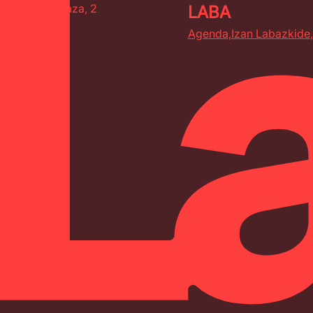
Laba
Gazteluko plaza, 2
Menua ireki
LABA
Iruñea
Agenda
Izan Labazkide