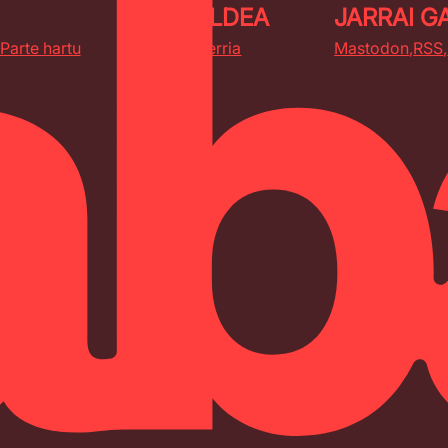
SUKALDEA
JARRAI G
Parte hartu
Torino Berria
Mastodon
RSS