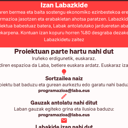
Izan Labazkide
aren bermea eta baita sostengu ekonomiko ezinbestekoa ere
rmazioa jasotzen eta erabakietan ahotsa paratzen. Labazkid
iektua babestuaz batera, Labak antolatutako jardueretan aba
karpena. Kontuan izan kopuru horren %80 desgraba dezakez
Labazkidetu zaitez
Proiektuan parte hartu nahi dut
Iruñeko erdigunetik, euskaraz.
iren espazioa da Laba, betiere euskara ardatz. Euskaraz iza
Sortzailea naiz
oiektu bat baduzu eta gurean aurkeztu edo garatu nahi badu
programazioa@laba.eus
Gauzak antolatu nahi ditut
Laban gauzak egiteko grina eta ilusioa baduzu:
programazioa@laba.eus
Labakide izan nahi dut