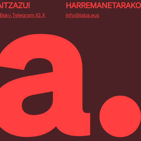
AITZAZU!
HARREMANETARAKO
Bsky
Telegram
IG
X
info@laba.eus