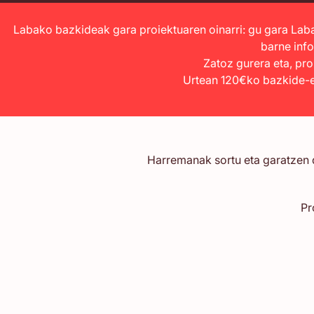
Labako bazkideak gara proiektuaren oinarri: gu gara Lab
barne info
Zatoz gurera eta, pro
Urtean 120€ko bazkide-e
Harremanak sortu eta garatzen d
Pr