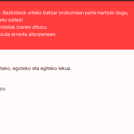
. Bazkideok urteko batzar orokorrean parte hartzen dugu,
etu zaitez!
ntailak izanen dituzu.
ula errenta aitorpenean.
teko, egoteko eta egiteko lekua.
zu: