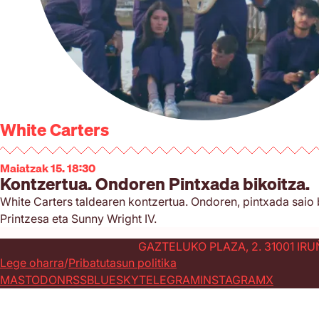
White Carters
Maiatzak 15. 18:30
Kontzertua. Ondoren Pintxada bikoitza.
White Carters taldearen kontzertua. Ondoren, pintxada saio b
Printzesa eta Sunny Wright IV.
GAZTELUKO PLAZA, 2. 31001 IR
Lege oharra
Pribatutasun politika
MASTODON
RSS
BLUESKY
TELEGRAM
INSTAGRAM
X