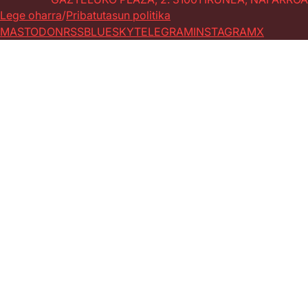
Lege oharra
Pribatutasun politika
MASTODON
RSS
BLUESKY
TELEGRAM
INSTAGRAM
X