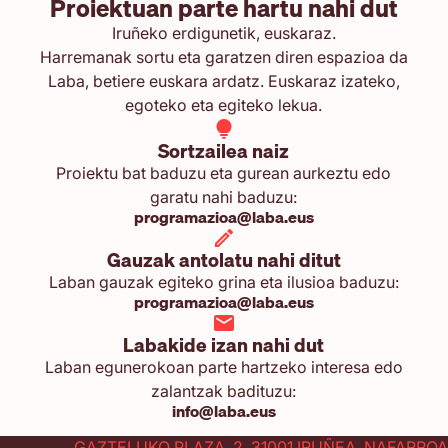
Proiektuan parte hartu nahi dut
Iruñeko erdigunetik, euskaraz.
Harremanak sortu eta garatzen diren espazioa da
Laba, betiere euskara ardatz. Euskaraz izateko,
egoteko eta egiteko lekua.
Sortzailea naiz
Proiektu bat baduzu eta gurean aurkeztu edo
garatu nahi baduzu:
programazioa@laba.eus
Gauzak antolatu nahi ditut
Laban gauzak egiteko grina eta ilusioa baduzu:
programazioa@laba.eus
Labakide izan nahi dut
Laban egunerokoan parte hartzeko interesa edo
zalantzak badituzu:
info@laba.eus
GAZTELUKO PLAZA, 2. 31001 IRUÑEA, NAFARROA